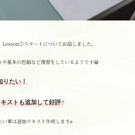
Lesson②スタートについてお話しました。
作りや基本の包餡など復習をしているようです😀
知りたい！
テキストも追加して好評
‼
たい事は追加テキスト作成します✊