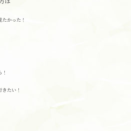
方は
見たかった！
ら！
行きたい！