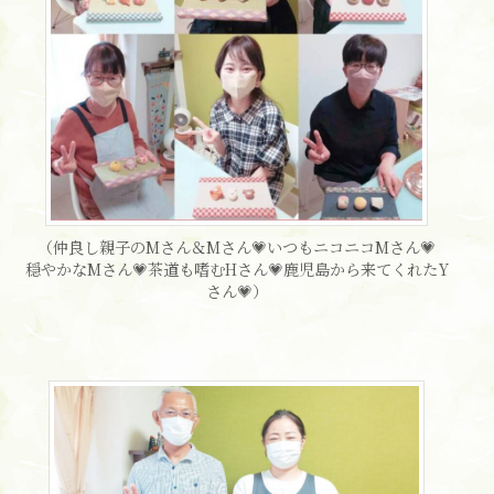
（仲良し親子のMさん＆Mさん💗いつもニコニコMさん💗
穏やかなMさん💗茶道も嗜むHさん💗鹿児島から来てくれたY
さん💗）