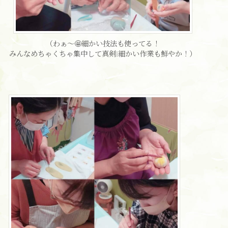
（わぁ〜🤩細かい技法も使ってる！
みんなめちゃくちゃ集中して真剣❕細かい作業も鮮やか！）