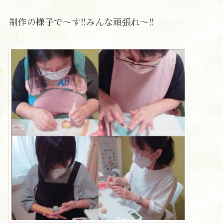
制作の様子で～す‼みんな頑張れ～‼