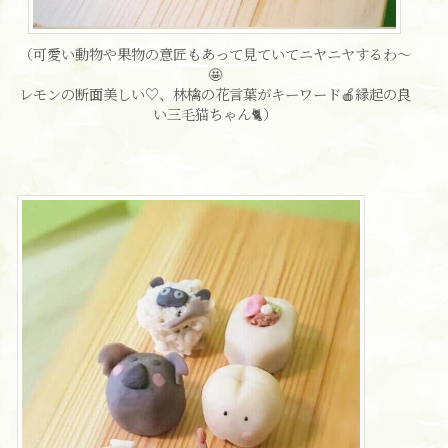
（可愛い動物や果物の意匠もあって見ていてニヤニヤするわ〜
🤩
レモンの断面美しい♡、林檎の花言葉がキーワード🍎縁起の良
い三毛猫ちゃん🐈）