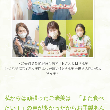
（ご夫婦で参加が嬉し過ぎ！Hさん＆Mさん💗
いつも多忙なYさん💗向上心が凄い！Fさん💗子供さん想いのK
さん💗）
私からは頑張ったご褒美は 「
また食べ
たい！
」の声が多かったからお手製あん