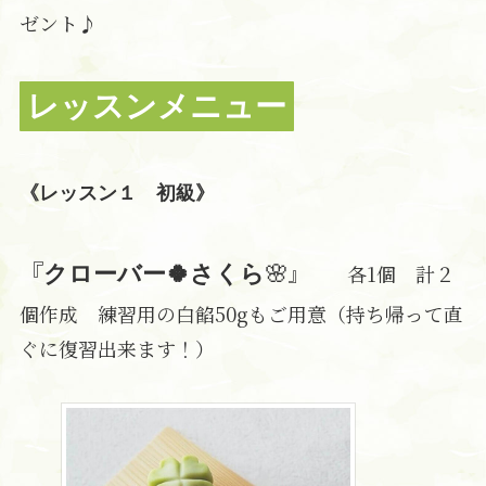
ゼント♪
レッスンメニュー
《レッスン１ 初級》
『
🌸
』 各1個 計２
クローバー🍀さくら
個作成 練習用の白餡50gもご用意（持ち帰って直
ぐに復習出来ます！）