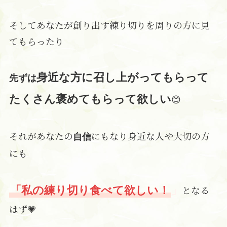
そしてあなたが創り出す練り切りを周りの方に見
てもらったり
身近な方に召し上がってもらって
先ずは
😊
たくさん褒めてもらって欲
しい
それがあなたの
にもなり身近な人や大切の方
自信
にも
となる
「私の練り切り食べて欲しい！
」
はず💗