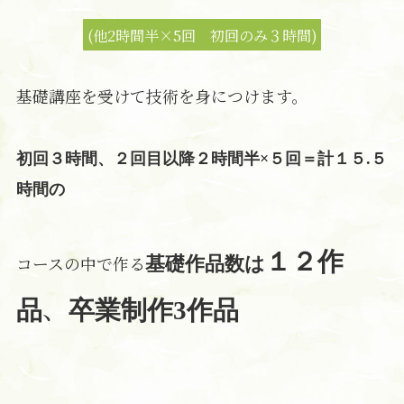
(他2時間半×5回 初回のみ３時間)
基礎講座を受けて技術を身につけます。
初回３時間、２回目以降２時間半×５回＝計１５.５
時間の
１２作
コースの中で作る
基礎作品数は
、
品
卒業制作3作品