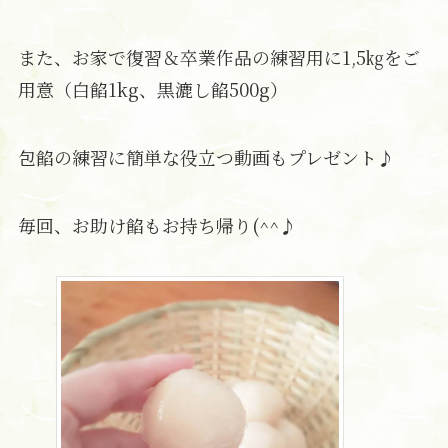
また、お家で復習＆卒業作品の練習用に1,5㎏をご
用意（白餡1kg、黒漉し餡500g）
包餡の練習に簡単な役立つ動画もプレゼント♪
毎回、お助け餡もお持ち帰り(^^♪