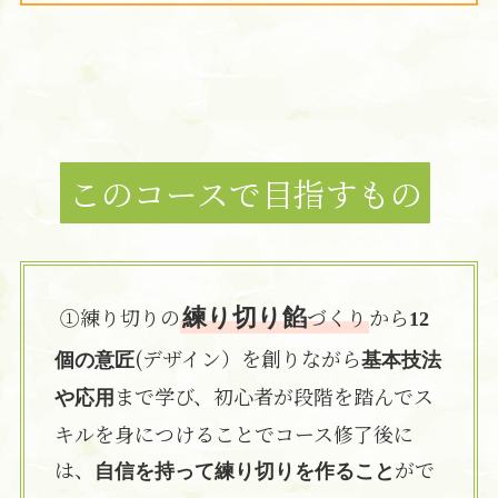
このコースで目指すもの
①練り切りの
づくり
から
練り切り餡
12
(デザイン）を創りながら
個の意匠
基本技法
まで学び、初心者が段階を踏んでス
や応用
キルを身につけることでコース修了後に
は、
がで
自信を持って練り切りを作ること