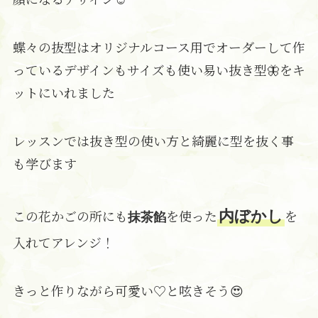
蝶々の抜型はオリジナルコース用でオーダーして作
っているデザインもサイズも使い易い抜き型🦋をキ
ットにいれました
レッスンでは抜き型の使い方と綺麗に型を抜く事
も学びます
この花かごの所にも
を使った
を
内ぼかし
抹茶餡
入れてアレンジ！
きっと作りながら可愛い♡と呟きそう😍